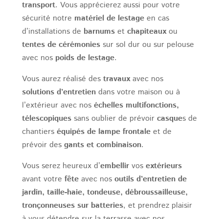
transport
. Vous apprécierez aussi pour votre
sécurité notre
matériel de lestage
en cas
d’installations de
barnums
et
chapiteaux
ou
tentes de cérémonies
sur sol dur ou sur pelouse
avec nos
poids de lestage
.
Vous aurez réalisé des
travaux
avec nos
solutions d’entretien
dans votre maison ou à
l’extérieur avec nos
échelles multifonctions,
télescopiques
sans oublier de prévoir
casque
s de
chantiers
équipés de lampe frontale
et de
prévoir des
gants et combinaison
.
Vous serez heureux d’
embellir
vos
extérieurs
avant votre
fête
avec nos
outils d’entretien de
jardin, taille-haie, tondeuse, débroussailleuse,
tronçonneuses sur batteries
, et prendrez plaisir
à vous détendre sur la terrasse avec nos