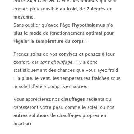
entre
24,5°C et 26° C
chez les
femmes
qui sont
encore
plus sensible au froid, de 2 degrés en
moyenne
.
Sans oublier qu’
avec l’âge l’hypothalamus n’a
plus le mode de fonctionnement optimal pour
réguler la température du corps !
Prenez soins
de vos
convives et pensez à leur
confort
, car
sans chauffage
, il y a donc
statistiquement des chances que vous ayez
froid
; la
pluie
, le
vent
, les
températures fraîches
sous
le soleil d’été y compris en soirée.
Vous apprécierez nos
chauffages radiants
qui
caresseront votre peau comme le soleil ou nos
autres solutions de chauffages propres en
location
!